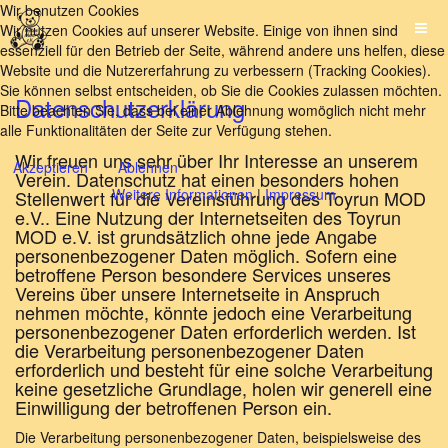
Wir benutzen Cookies
Wir nutzen Cookies auf unserer Website. Einige von ihnen sind
essenziell für den Betrieb der Seite, während andere uns helfen, diese
Website und die Nutzererfahrung zu verbessern (Tracking Cookies).
Sie können selbst entscheiden, ob Sie die Cookies zulassen möchten.
Datenschutzerklärung
Bitte beachten Sie, dass bei einer Ablehnung womöglich nicht mehr
alle Funktionalitäten der Seite zur Verfügung stehen.
Wir freuen uns sehr über Ihr Interesse an unserem
Akzeptieren
Ablehnen
Verein. Datenschutz hat einen besonders hohen
Weitere Informationen
|
Impressum
Stellenwert für die Vereinsführung des Toyrun MOD
e.V.. Eine Nutzung der Internetseiten des Toyrun
MOD e.V. ist grundsätzlich ohne jede Angabe
personenbezogener Daten möglich. Sofern eine
betroffene Person besondere Services unseres
Vereins über unsere Internetseite in Anspruch
nehmen möchte, könnte jedoch eine Verarbeitung
personenbezogener Daten erforderlich werden. Ist
die Verarbeitung personenbezogener Daten
erforderlich und besteht für eine solche Verarbeitung
keine gesetzliche Grundlage, holen wir generell eine
Einwilligung der betroffenen Person ein.
Die Verarbeitung personenbezogener Daten, beispielsweise des