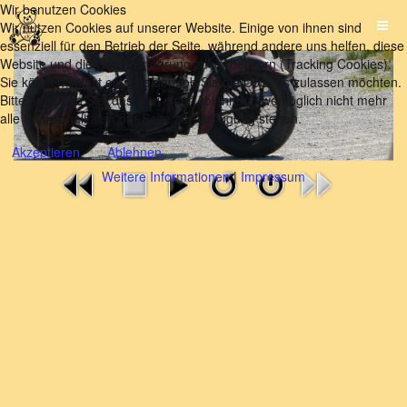
Wir benutzen Cookies
Wir nutzen Cookies auf unserer Website. Einige von ihnen sind
essenziell für den Betrieb der Seite, während andere uns helfen, diese
Website und die Nutzererfahrung zu verbessern (Tracking Cookies).
Sie können selbst entscheiden, ob Sie die Cookies zulassen möchten.
Bitte beachten Sie, dass bei einer Ablehnung womöglich nicht mehr
alle Funktionalitäten der Seite zur Verfügung stehen.
Akzeptieren
Ablehnen
Weitere Informationen
|
Impressum