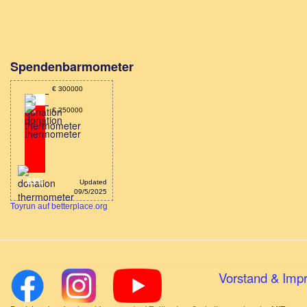
Spendenbarmometer
€ 300000
€ 250000
83%
Updated
09/5/2025
Toyrun auf betterplace.org
Vorstand & Imp