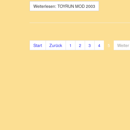
Weiterlesen: TOYRUN MOD 2003
Start
Zurück
1
2
3
4
5
Weiter