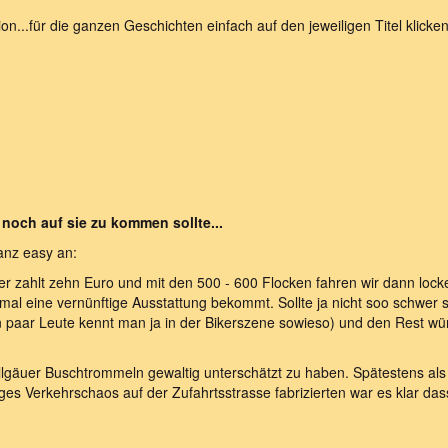
on...für die ganzen Geschichten einfach auf den jeweiligen Titel klick
 noch auf sie zu kommen sollte...
anz easy an:
er zahlt zehn Euro und mit den 500 - 600 Flocken fahren wir dann lock
l eine vernünftige Ausstattung bekommt. Sollte ja nicht soo schwer s
ein paar Leute kennt man ja in der Bikerszene sowieso) und den Rest w
 Allgäuer Buschtrommeln gewaltig unterschätzt zu haben. Spätestens al
iges Verkehrschaos auf der Zufahrtsstrasse fabrizierten war es klar dass